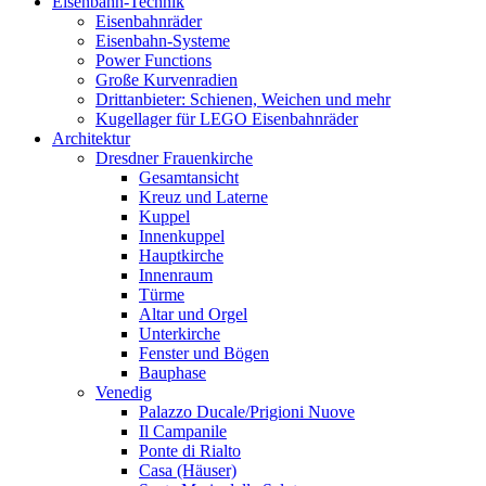
Eisenbahn-Technik
Eisenbahnräder
Eisenbahn-Systeme
Power Functions
Große Kurvenradien
Drittanbieter: Schienen, Weichen und mehr
Kugellager für LEGO Eisenbahnräder
Architektur
Dresdner Frauenkirche
Gesamtansicht
Kreuz und Laterne
Kuppel
Innenkuppel
Hauptkirche
Innenraum
Türme
Altar und Orgel
Unterkirche
Fenster und Bögen
Bauphase
Venedig
Palazzo Ducale/Prigioni Nuove
Il Campanile
Ponte di Rialto
Casa (Häuser)