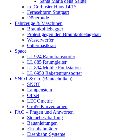
Santa Maria della Salute
Le Corbusier Haus 14/15
Fernsehturm Stuttgart
Dönerbude
Fahrzeuge & Maschinen
Braunkohlebagger
Protest gegen den Braunkohletagebau
Wasserwerfer
Gittermastkran
Space
LL 924 Raumtransporter
LL 885 Raumgleiter
LL 894 Mobile Funkstation
LL 6950 Raketentransporter
SNOT & Co. (Bautechniken)
SNOT
Lampenstein
Offset
LEGOmetrie
Große Kurvenradien
FAQ – Fragen und Antworten
Steinebeschaffung
Bauanleitungen
Eisenbahnräder
Eisenbahn-Systeme