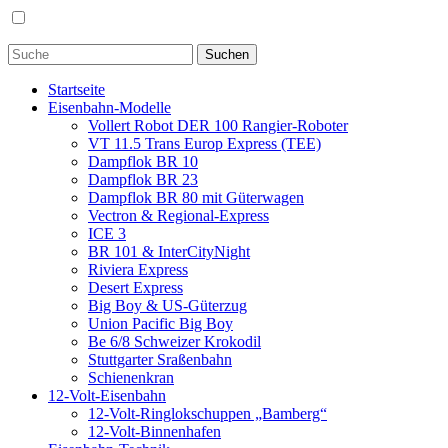
Startseite
Eisenbahn-Modelle
Vollert Robot DER 100 Rangier-Roboter
VT 11.5 Trans Europ Express (TEE)
Dampflok BR 10
Dampflok BR 23
Dampflok BR 80 mit Güterwagen
Vectron & Regional-Express
ICE 3
BR 101 & InterCityNight
Riviera Express
Desert Express
Big Boy & US-Güterzug
Union Pacific Big Boy
Be 6/8 Schweizer Krokodil
Stuttgarter Sraßenbahn
Schienenkran
12-Volt-Eisenbahn
12-Volt-Ringlokschuppen „Bamberg“
12-Volt-Binnenhafen