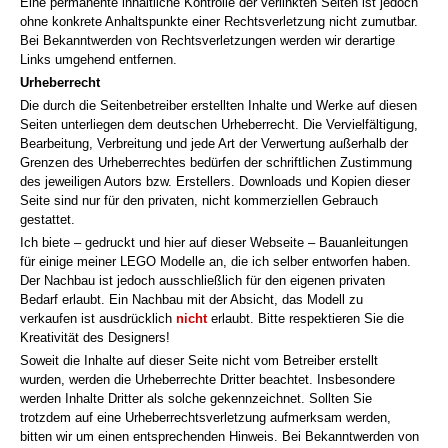
Eine permanente inhaltliche Kontrolle der verlinkten Seiten ist jedoch
ohne konkrete Anhaltspunkte einer Rechtsverletzung nicht zumutbar.
Bei Bekanntwerden von Rechtsverletzungen werden wir derartige
Links umgehend entfernen.
Urheberrecht
Die durch die Seitenbetreiber erstellten Inhalte und Werke auf diesen
Seiten unterliegen dem deutschen Urheberrecht. Die Vervielfältigung,
Bearbeitung, Verbreitung und jede Art der Verwertung außerhalb der
Grenzen des Urheberrechtes bedürfen der schriftlichen Zustimmung
des jeweiligen Autors bzw. Erstellers. Downloads und Kopien dieser
Seite sind nur für den privaten, nicht kommerziellen Gebrauch
gestattet.
Ich biete – gedruckt und hier auf dieser Webseite – Bauanleitungen
für einige meiner LEGO Modelle an, die ich selber entworfen haben.
Der Nachbau ist jedoch ausschließlich für den eigenen privaten
Bedarf erlaubt. Ein Nachbau mit der Absicht, das Modell zu
verkaufen ist ausdrücklich
nicht
erlaubt. Bitte respektieren Sie die
Kreativität des Designers!
Soweit die Inhalte auf dieser Seite nicht vom Betreiber erstellt
wurden, werden die Urheberrechte Dritter beachtet. Insbesondere
werden Inhalte Dritter als solche gekennzeichnet. Sollten Sie
trotzdem auf eine Urheberrechtsverletzung aufmerksam werden,
bitten wir um einen entsprechenden Hinweis. Bei Bekanntwerden von