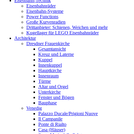
Eisenbahn-Technik
Eisenbahnräder
Eisenbahn-Systeme
Power Functions
Große Kurvenradien
Drittanbieter: Schienen, Weichen und mehr
Kugellager für LEGO Eisenbahnräder
Architektur
Dresdner Frauenkirche
Gesamtansicht
Kreuz und Laterne
Kuppel
Innenkuppel
Hauptkirche
Innenraum
Türme
Altar und Orgel
Unterkirche
Fenster und Bögen
Bauphase
Venedig
Palazzo Ducale/Prigioni Nuove
Il Campanile
Ponte di Rialto
Casa (Häuser)