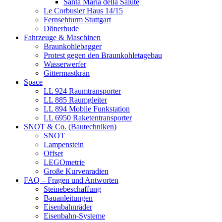
Santa Maria della Salute
Le Corbusier Haus 14/15
Fernsehturm Stuttgart
Dönerbude
Fahrzeuge & Maschinen
Braunkohlebagger
Protest gegen den Braunkohletagebau
Wasserwerfer
Gittermastkran
Space
LL 924 Raumtransporter
LL 885 Raumgleiter
LL 894 Mobile Funkstation
LL 6950 Raketentransporter
SNOT & Co. (Bautechniken)
SNOT
Lampenstein
Offset
LEGOmetrie
Große Kurvenradien
FAQ – Fragen und Antworten
Steinebeschaffung
Bauanleitungen
Eisenbahnräder
Eisenbahn-Systeme