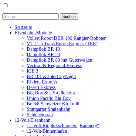
Startseite
Eisenbahn-Modelle
Vollert Robot DER 100 Rangier-Roboter
VT 11.5 Trans Europ Express (TEE)
Dampflok BR 10
Dampflok BR 23
Dampflok BR 80 mit Güterwagen
Vectron & Regional-Express
ICE 3
BR 101 & InterCityNight
Riviera Express
Desert Express
Big Boy & US-Güterzug
Union Pacific Big Boy
Be 6/8 Schweizer Krokodil
Stuttgarter Sraßenbahn
Schienenkran
12-Volt-Eisenbahn
12-Volt-Ringlokschuppen „Bamberg“
12-Volt-Binnenhafen