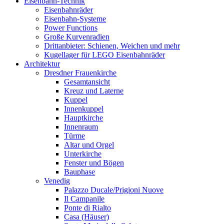
Eisenbahn-Technik
Eisenbahnräder
Eisenbahn-Systeme
Power Functions
Große Kurvenradien
Drittanbieter: Schienen, Weichen und mehr
Kugellager für LEGO Eisenbahnräder
Architektur
Dresdner Frauenkirche
Gesamtansicht
Kreuz und Laterne
Kuppel
Innenkuppel
Hauptkirche
Innenraum
Türme
Altar und Orgel
Unterkirche
Fenster und Bögen
Bauphase
Venedig
Palazzo Ducale/Prigioni Nuove
Il Campanile
Ponte di Rialto
Casa (Häuser)