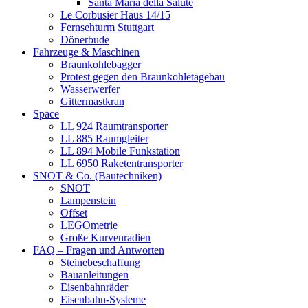
Santa Maria della Salute
Le Corbusier Haus 14/15
Fernsehturm Stuttgart
Dönerbude
Fahrzeuge & Maschinen
Braunkohlebagger
Protest gegen den Braunkohletagebau
Wasserwerfer
Gittermastkran
Space
LL 924 Raumtransporter
LL 885 Raumgleiter
LL 894 Mobile Funkstation
LL 6950 Raketentransporter
SNOT & Co. (Bautechniken)
SNOT
Lampenstein
Offset
LEGOmetrie
Große Kurvenradien
FAQ – Fragen und Antworten
Steinebeschaffung
Bauanleitungen
Eisenbahnräder
Eisenbahn-Systeme