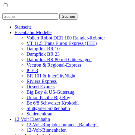
Startseite
Eisenbahn-Modelle
Vollert Robot DER 100 Rangier-Roboter
VT 11.5 Trans Europ Express (TEE)
Dampflok BR 10
Dampflok BR 23
Dampflok BR 80 mit Güterwagen
Vectron & Regional-Express
ICE 3
BR 101 & InterCityNight
Riviera Express
Desert Express
Big Boy & US-Güterzug
Union Pacific Big Boy
Be 6/8 Schweizer Krokodil
Stuttgarter Sraßenbahn
Schienenkran
12-Volt-Eisenbahn
12-Volt-Ringlokschuppen „Bamberg“
12-Volt-Binnenhafen