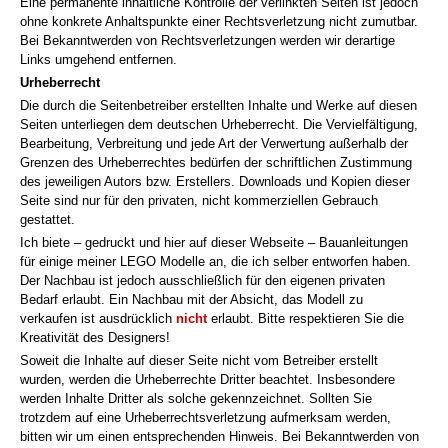
Eine permanente inhaltliche Kontrolle der verlinkten Seiten ist jedoch
ohne konkrete Anhaltspunkte einer Rechtsverletzung nicht zumutbar.
Bei Bekanntwerden von Rechtsverletzungen werden wir derartige
Links umgehend entfernen.
Urheberrecht
Die durch die Seitenbetreiber erstellten Inhalte und Werke auf diesen
Seiten unterliegen dem deutschen Urheberrecht. Die Vervielfältigung,
Bearbeitung, Verbreitung und jede Art der Verwertung außerhalb der
Grenzen des Urheberrechtes bedürfen der schriftlichen Zustimmung
des jeweiligen Autors bzw. Erstellers. Downloads und Kopien dieser
Seite sind nur für den privaten, nicht kommerziellen Gebrauch
gestattet.
Ich biete – gedruckt und hier auf dieser Webseite – Bauanleitungen
für einige meiner LEGO Modelle an, die ich selber entworfen haben.
Der Nachbau ist jedoch ausschließlich für den eigenen privaten
Bedarf erlaubt. Ein Nachbau mit der Absicht, das Modell zu
verkaufen ist ausdrücklich
nicht
erlaubt. Bitte respektieren Sie die
Kreativität des Designers!
Soweit die Inhalte auf dieser Seite nicht vom Betreiber erstellt
wurden, werden die Urheberrechte Dritter beachtet. Insbesondere
werden Inhalte Dritter als solche gekennzeichnet. Sollten Sie
trotzdem auf eine Urheberrechtsverletzung aufmerksam werden,
bitten wir um einen entsprechenden Hinweis. Bei Bekanntwerden von