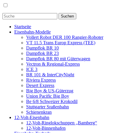
Startseite
Eisenbahn-Modelle
Vollert Robot DER 100 Rangier-Roboter
VT 11.5 Trans Europ Express (TEE)
Dampflok BR 10
Dampflok BR 23
Dampflok BR 80 mit Güterwagen
Vectron & Regional-Express
ICE 3
BR 101 & InterCityNight
Riviera Express
Desert Express
Big Boy & US-Güterzug
Union Pacific Big Boy
Be 6/8 Schweizer Krokodil
Stuttgarter Sraßenbahn
Schienenkran
12-Volt-Eisenbahn
12-Volt-Ringlokschuppen „Bamberg“
12-Volt-Binnenhafen