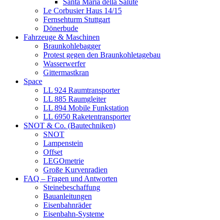
Santa Maria della Salute
Le Corbusier Haus 14/15
Fernsehturm Stuttgart
Dönerbude
Fahrzeuge & Maschinen
Braunkohlebagger
Protest gegen den Braunkohletagebau
Wasserwerfer
Gittermastkran
Space
LL 924 Raumtransporter
LL 885 Raumgleiter
LL 894 Mobile Funkstation
LL 6950 Raketentransporter
SNOT & Co. (Bautechniken)
SNOT
Lampenstein
Offset
LEGOmetrie
Große Kurvenradien
FAQ – Fragen und Antworten
Steinebeschaffung
Bauanleitungen
Eisenbahnräder
Eisenbahn-Systeme