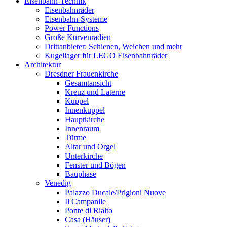
Eisenbahn-Technik
Eisenbahnräder
Eisenbahn-Systeme
Power Functions
Große Kurvenradien
Drittanbieter: Schienen, Weichen und mehr
Kugellager für LEGO Eisenbahnräder
Architektur
Dresdner Frauenkirche
Gesamtansicht
Kreuz und Laterne
Kuppel
Innenkuppel
Hauptkirche
Innenraum
Türme
Altar und Orgel
Unterkirche
Fenster und Bögen
Bauphase
Venedig
Palazzo Ducale/Prigioni Nuove
Il Campanile
Ponte di Rialto
Casa (Häuser)