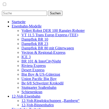
Startseite
Eisenbahn-Modelle
Vollert Robot DER 100 Rangier-Roboter
VT 11.5 Trans Europ Express (TEE)
Dampflok BR 10
Dampflok BR 23
Dampflok BR 80 mit Güterwagen
Vectron & Regional-Express
ICE 3
BR 101 & InterCityNight
Riviera Express
Desert Express
Big Boy & US-Güterzug
Union Pacific Big Boy
Be 6/8 Schweizer Krokodil
Stuttgarter Sraßenbahn
Schienenkran
12-Volt-Eisenbahn
12-Volt-Ringlokschuppen „Bamberg“
12-Volt-Binnenhafen