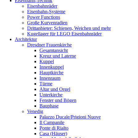
Eisenbahn-Technik
Eisenbahnräder
Eisenbahn-Systeme
Power Functions
Große Kurvenradien
Drittanbieter: Schienen, Weichen und mehr
Kugellager für LEGO Eisenbahnräder
Architektur
Dresdner Frauenkirche
Gesamtansicht
Kreuz und Laterne
Kuppel
Innenkuppel
Hauptkirche
Innenraum
Türme
Altar und Orgel
Unterkirche
Fenster und Bögen
Bauphase
Venedig
Palazzo Ducale/Prigioni Nuove
Il Campanile
Ponte di Rialto
Casa (Häuser)