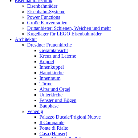
Eisenbahn-Technik
Eisenbahnräder
Eisenbahn-Systeme
Power Functions
Große Kurvenradien
Drittanbieter: Schienen, Weichen und mehr
Kugellager für LEGO Eisenbahnräder
Architektur
Dresdner Frauenkirche
Gesamtansicht
Kreuz und Laterne
Kuppel
Innenkuppel
Hauptkirche
Innenraum
Türme
Altar und Orgel
Unterkirche
Fenster und Bögen
Bauphase
Venedig
Palazzo Ducale/Prigioni Nuove
Il Campanile
Ponte di Rialto
Casa (Häuser)