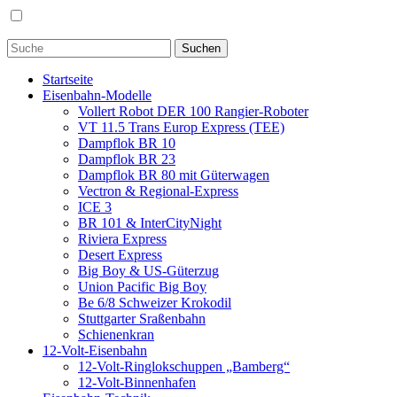
Startseite
Eisenbahn-Modelle
Vollert Robot DER 100 Rangier-Roboter
VT 11.5 Trans Europ Express (TEE)
Dampflok BR 10
Dampflok BR 23
Dampflok BR 80 mit Güterwagen
Vectron & Regional-Express
ICE 3
BR 101 & InterCityNight
Riviera Express
Desert Express
Big Boy & US-Güterzug
Union Pacific Big Boy
Be 6/8 Schweizer Krokodil
Stuttgarter Sraßenbahn
Schienenkran
12-Volt-Eisenbahn
12-Volt-Ringlokschuppen „Bamberg“
12-Volt-Binnenhafen