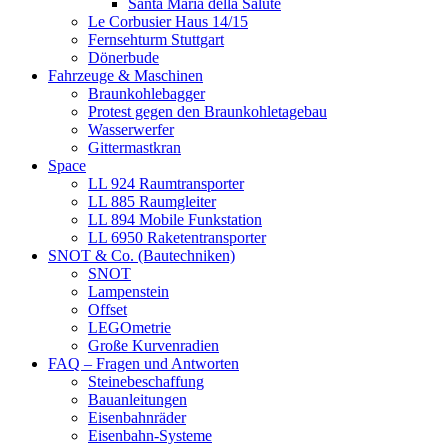
Santa Maria della Salute
Le Corbusier Haus 14/15
Fernsehturm Stuttgart
Dönerbude
Fahrzeuge & Maschinen
Braunkohlebagger
Protest gegen den Braunkohletagebau
Wasserwerfer
Gittermastkran
Space
LL 924 Raumtransporter
LL 885 Raumgleiter
LL 894 Mobile Funkstation
LL 6950 Raketentransporter
SNOT & Co. (Bautechniken)
SNOT
Lampenstein
Offset
LEGOmetrie
Große Kurvenradien
FAQ – Fragen und Antworten
Steinebeschaffung
Bauanleitungen
Eisenbahnräder
Eisenbahn-Systeme