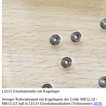
LEGO Eisenbahnräder mit Kugellager
Weniger Rollwiderstand mit Kugellagern der Größe MR52-2Z /
MR52-ZZ ball in LEGO Eisenbahnradhaltern (Teilenummer
2878
).