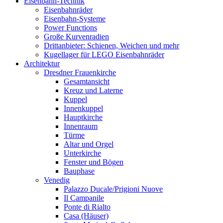
Eisenbahn-Technik
Eisenbahnräder
Eisenbahn-Systeme
Power Functions
Große Kurvenradien
Drittanbieter: Schienen, Weichen und mehr
Kugellager für LEGO Eisenbahnräder
Architektur
Dresdner Frauenkirche
Gesamtansicht
Kreuz und Laterne
Kuppel
Innenkuppel
Hauptkirche
Innenraum
Türme
Altar und Orgel
Unterkirche
Fenster und Bögen
Bauphase
Venedig
Palazzo Ducale/Prigioni Nuove
Il Campanile
Ponte di Rialto
Casa (Häuser)