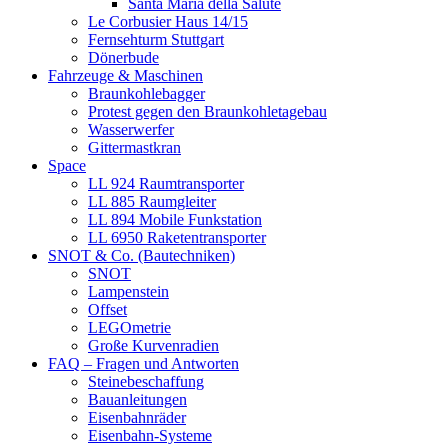
Santa Maria della Salute
Le Corbusier Haus 14/15
Fernsehturm Stuttgart
Dönerbude
Fahrzeuge & Maschinen
Braunkohlebagger
Protest gegen den Braunkohletagebau
Wasserwerfer
Gittermastkran
Space
LL 924 Raumtransporter
LL 885 Raumgleiter
LL 894 Mobile Funkstation
LL 6950 Raketentransporter
SNOT & Co. (Bautechniken)
SNOT
Lampenstein
Offset
LEGOmetrie
Große Kurvenradien
FAQ – Fragen und Antworten
Steinebeschaffung
Bauanleitungen
Eisenbahnräder
Eisenbahn-Systeme