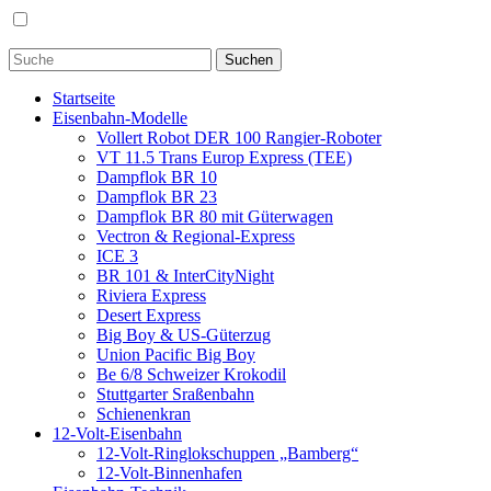
Startseite
Eisenbahn-Modelle
Vollert Robot DER 100 Rangier-Roboter
VT 11.5 Trans Europ Express (TEE)
Dampflok BR 10
Dampflok BR 23
Dampflok BR 80 mit Güterwagen
Vectron & Regional-Express
ICE 3
BR 101 & InterCityNight
Riviera Express
Desert Express
Big Boy & US-Güterzug
Union Pacific Big Boy
Be 6/8 Schweizer Krokodil
Stuttgarter Sraßenbahn
Schienenkran
12-Volt-Eisenbahn
12-Volt-Ringlokschuppen „Bamberg“
12-Volt-Binnenhafen